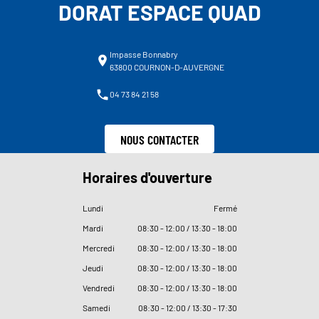
DORAT ESPACE QUAD
Impasse Bonnabry
63800 COURNON-D-AUVERGNE
04 73 84 21 58
NOUS CONTACTER
Horaires d'ouverture
Lundi
Fermé
Mardi
08
:
30 - 12
:
00 / 13
:
30 - 18
:
00
Mercredi
08
:
30 - 12
:
00 / 13
:
30 - 18
:
00
Jeudi
08
:
30 - 12
:
00 / 13
:
30 - 18
:
00
Vendredi
08
:
30 - 12
:
00 / 13
:
30 - 18
:
00
Samedi
08
:
30 - 12
:
00 / 13
:
30 - 17
:
30