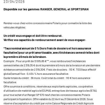
23/04/2026
Disponible sur les gammes RANGER, GENERAL et SPORTSMAN
Rendez-vous chez votre concessionnaire Polaris pour connaitre la liste des
véhicules éligibles.
Un crédit vous engage et doit être remboursé.
Vérifiez vos capacités de remboursement avant de vous engager.
*Taux nominal annuel de 0 % (hors frais de dossiers et hors assurance
facultative) pour un prêt amortissable, avec 6 échéances semestrielles dont
la première à 6 mois de la livraison.
Exemple : Pour un prêt de 13 915,85 €**, vous remboursez 5 échéances
semestrielles de 2 319,35 € dont la première à 6 mois de la livraison et une dernière
échéance semestrielle de 2 319,30€. Frais de dossiers : 110 €. TEG (taux effectif
global) annuel fixe : 0,454 % hors assurance facultative.
Durée totale du crédit : 36 mois. Coût total du crédit : 110 € hors assurance
facultative.
Offre soumise à conditions, réservée aux exploitants agricoles, coopérative
d’utilisation de matériel agricole (CUMA), entreprises de travaux agricoles (ETA),
pour tout achat d’un Ranger SP 570 neuf chez les concessionnaires Polaris
participant à l’opération. Offre valable du 22 Avril au 31 Décembre 2026. Sous
réserve d’acceptation du crédit par votre Caisse Régionale de Crédit Agricole