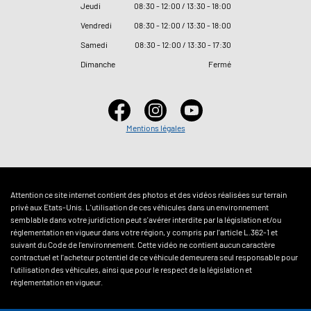
Jeudi
08
:
30 - 12
:
00 / 13
:
30 - 18
:
00
Vendredi
08
:
30 - 12
:
00 / 13
:
30 - 18
:
00
Samedi
08
:
30 - 12
:
00 / 13
:
30 - 17
:
30
Dimanche
Fermé
Mentions légales
Attention ce site internet contient des photos et des vidéos réalisées sur terrain
privé aux Etats-Unis. L'utilisation de ces véhicules dans un environnement
semblable dans votre juridiction peut s'avérer interdite par la législation et/ou
réglementation en vigueur dans votre région, y compris par l'article L.362-1 et
suivant du Code de l'environnement. Cette vidéo ne contient aucun caractère
contractuel et l'acheteur potentiel de ce véhicule demeurera seul responsable pour
l'utilisation des véhicules, ainsi que pour le respect de la législation et
réglementation en vigueur.