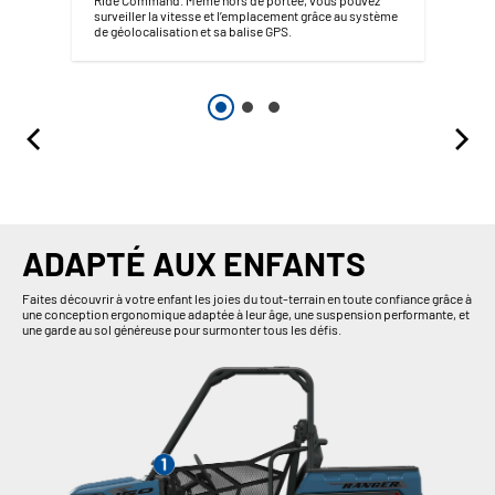
surveiller la vitesse et l’emplacement grâce au système
de géolocalisation et sa balise GPS.
ADAPTÉ AUX ENFANTS
Faites découvrir à votre enfant les joies du tout-terrain en toute confiance grâce à
une conception ergonomique adaptée à leur âge, une suspension performante, et
une garde au sol généreuse pour surmonter tous les défis.